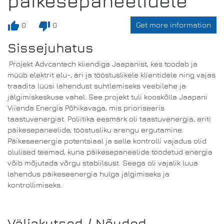
päikesepaneelidele
thumb_up
thumb_down
Get more information
0
0
Sissejuhatus
Projekt Advcantech kliendiga Jaapanist, kes toodab ja
müüb elektrit elu-, äri ja tööstuslikele klientidele ning vajas
traadita lüüsi lahendust suhtlemiseks veebilehe ja
jälgimiskeskuse vahel. See projekt tuli kooskõlla Jaapani
Viienda Energia Põhikavaga, mis prioriseeris
taastuvenergiat. Poliitika eesmärk oli taastuvenergia, eriti
päikesepaneelide, tööstusliku arengu ergutamine.
Päikeseenergia potentsiaal ja selle kontrolli vajadus olid
olulised teemad, kuna päikesepaneelide toodetud energia
võib mõjutada võrgu stabiilsust. Seega oli vajalik luua
lahendus päikeseenergia hulga jälgimiseks ja
kontrollimiseks.
Väljakutsed / Nõuded