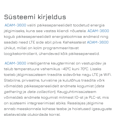
Süsteemi kirjeldus
ADAM-3600
valiti päikesepaneelidelt toodetud energia
jälgimiseks, kuna see vastas kliendi nõuetele.
ADAM-3600
kogub päikesepaneelidelt energiatootmise andmeid ning
saadab need LTE side abil pilve. Kaheksateist
ADAM-3600
ühikut, millel on kolm programmeeritavat
loogikakontrollerit, ühendavad kõik päikesepaneelid.
ADAM-3600
intelligentne kaugterminal on vastupidav ja
talub temperatuure vahemikus -40°C kuni 70°C. Lisaks
toetab jälgimissüsteem traadita sidevõrke nagu LTE ja WiFi.
Stabiilne, privaatne, turvaline ja kulutõhus traadita võrk
võimaldab päikesepaneelidelt andmete kogumist (
data
gathering
ja
data collection
). Kaugjuhtimissüsteem
võimaldab andmete kogumist mitmest IO-st ja PLC-st, mis
on süsteemi integreerimisel abiks. Reaalajas jälgimine
annab meeskonnale kohese teabe ja hoiatused igasuguste
ebatavaliste olukordade korral.