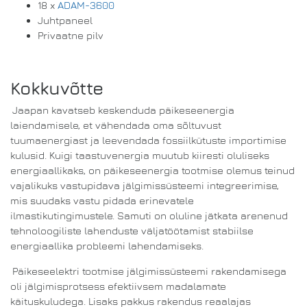
18 x
ADAM-3600
Juhtpaneel
Privaatne pilv
Kokkuvõtte
Jaapan kavatseb keskenduda päikeseenergia
laiendamisele, et vähendada oma sõltuvust
tuumaenergiast ja leevendada fossiilkütuste importimise
kulusid. Kuigi taastuvenergia muutub kiiresti oluliseks
energiaallikaks, on päikeseenergia tootmise olemus teinud
vajalikuks vastupidava jälgimissüsteemi integreerimise,
mis suudaks vastu pidada erinevatele
ilmastikutingimustele. Samuti on oluline jätkata arenenud
tehnoloogiliste lahenduste väljatöötamist stabiilse
energiaallika probleemi lahendamiseks.
Päikeseelektri tootmise jälgimissüsteemi rakendamisega
oli jälgimisprotsess efektiivsem madalamate
käituskuludega. Lisaks pakkus rakendus reaalajas