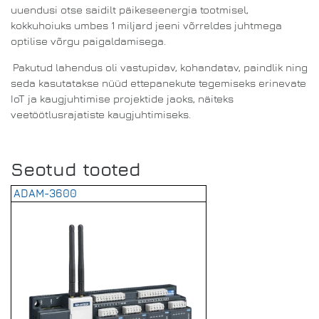
uuendusi otse saidilt päikeseenergia tootmisel,
kokkuhoiuks umbes 1 miljard jeeni võrreldes juhtmega
optilise võrgu paigaldamisega.
Pakutud lahendus oli vastupidav, kohandatav, paindlik ning
seda kasutatakse nüüd ettepanekute tegemiseks erinevate
IoT ja kaugjuhtimise projektide jaoks, näiteks
veetöötlusrajatiste kaugjuhtimiseks.
Seotud tooted
ADAM-3600