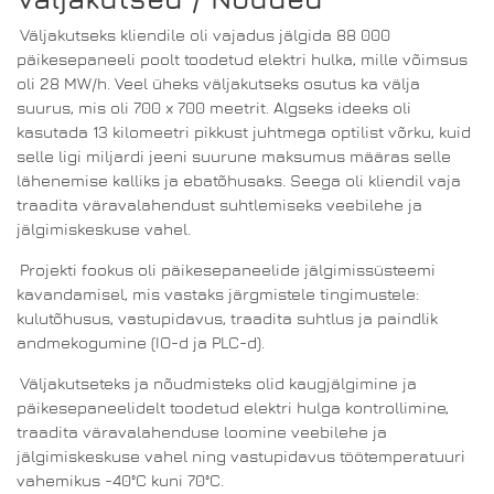
Väljakutseks kliendile oli vajadus jälgida 88 000
päikesepaneeli poolt toodetud elektri hulka, mille võimsus
oli 28 MW/h. Veel üheks väljakutseks osutus ka välja
suurus, mis oli 700 x 700 meetrit. Algseks ideeks oli
kasutada 13 kilomeetri pikkust juhtmega optilist võrku, kuid
selle ligi miljardi jeeni suurune maksumus määras selle
lähenemise kalliks ja ebatõhusaks. Seega oli kliendil vaja
traadita väravalahendust suhtlemiseks veebilehe ja
jälgimiskeskuse vahel.
Projekti fookus oli päikesepaneelide jälgimissüsteemi
kavandamisel, mis vastaks järgmistele tingimustele:
kulutõhusus, vastupidavus, traadita suhtlus ja paindlik
andmekogumine (IO-d ja PLC-d).
Väljakutseteks ja nõudmisteks olid kaugjälgimine ja
päikesepaneelidelt toodetud elektri hulga kontrollimine,
traadita väravalahenduse loomine veebilehe ja
jälgimiskeskuse vahel ning vastupidavus töötemperatuuri
vahemikus -40°C kuni 70°C.