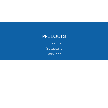
PRODUCTS
Products
Solutions
Services
SUPPORT
Delivery Information
Terms & Conditions
Privacy Policy