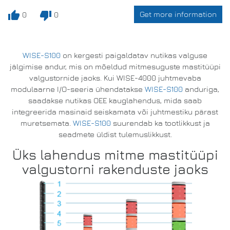
thumb_up
thumb_down
Get more information
0
0
WISE-S100
on kergesti paigaldatav nutikas valguse
jälgimise andur, mis on mõeldud mitmesuguste mastitüüpi
valgustornide jaoks. Kui WISE-4000 juhtmevaba
modulaarne I/O-seeria ühendatakse
WISE-S100
anduriga,
saadakse nutikas OEE kauglahendus, mida saab
integreerida masinaid seiskamata või juhtmestiku pärast
muretsemata.
WISE-S100
suurendab ka tootlikkust ja
seadmete üldist tulemuslikkust.
Üks lahendus mitme mastitüüpi
valgustorni rakenduste jaoks