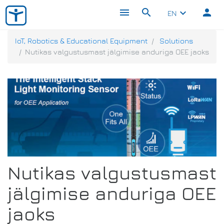
menu
search
person
keyboard_arrow_down
EN
IoT, Robotics & Educational Equipment
Solutions
Nutikas valgustusmast jälgimise anduriga OEE jaoks
Nutikas valgustusmast
jälgimise anduriga OEE
jaoks