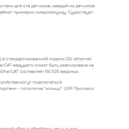
стами для ста датчиков, каждый из датчиков
о займет примерно микросекунду. Существует
) в стандартизованной модели OSI ethernet.
herCAT-ведущего может быть реализована на
EtherCAT составляет 65 535 ведомых.
стройства могут подключаться
портами - топологию "кольцо". UDP: Протокол
ростой сбор и обработку данных для