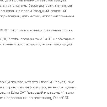
мо для промышленной автоматизации,
станки, системы безопасности, печатные
l основан на связи "ведущий-ведомый"
оприводами, датчиками, исполнительными
S/ERP-системами в индустриальных сетях.
(ОТ). Чтобы соединить ИТ и ОТ, необходимо
 основным протоколом для автоматизации
к (и поняло, что это EtherCAT-пакет), оно
ыть отправлена информация, на необходимые.
рации EtherCAT "ведущий и ведомый", если
м направлении по протоколу EtherCAT.