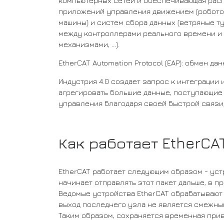
компьютерных сетей и обеспечивающая расп
приложений управления движением (роботот
машины) и систем сбора данных (ветряные ту
между контроллерами реального времени и 
механизмами, ...).
EtherCAT Automation Protocol (EAP): обмен
Индустрия 4.0 создает запрос к интеграции 
агрегировать большие данные, поступающие 
управления благодаря своей быстрой связи,
Как работает EtherCA
EtherCAT работает следующим образом - устр
начинает отправлять этот пакет дальше, в п
Ведомые устройства EtherCAT обрабатывают д
выход последнего узла не является смежным
Таким образом, сохраняется временная прив