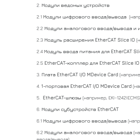
2.
Модули ведомых устройств
2.1
Модули цифрового ввода/вывода
(напр
2.2
Модули аналогового ввода/вывода и
2.3
Модуль расширения EtherCAT Slice IO
(
2.4
Модуль ввода питания для EtherCAT Sli
2.5
EtherCAT-копплер для EtherCAT Slice I
3.
Плата EtherCAT I/O MDevice Card
(наприме
4.
1-портовая EtherCAT I/O MDevice Card
(на
5.
EtherCAT-шлюзы
(например, EKI-1242IECMS
6.
Модули субустройств EtherCAT
6.1
Модули цифрового ввода/вывода
(напр
6.2
Модули аналогового ввода/вывода
(на
ввода/вывода)