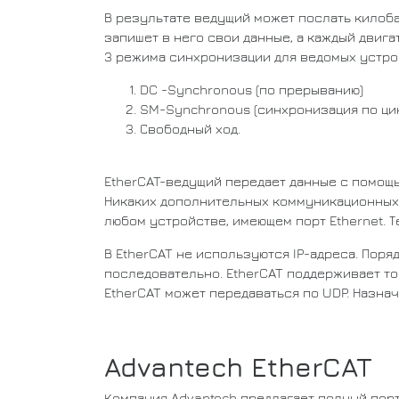
В результате ведущий может послать килоба
запишет в него свои данные, а каждый двига
3 режима синхронизации для ведомых устро
DC -Synchronous (по прерыванию)
SM-Synchronous (синхронизация по ци
Свободный ход.
EtherCAT-ведущий передает данные с помощью
Никаких дополнительных коммуникационных 
любом устройстве, имеющем порт Ethernet. 
В EtherCAT не используются IP-адреса. Пор
последовательно. EtherCAT поддерживает топ
EtherCAT может передаваться по UDP. Назнач
Advantech EtherCAT
Компания Advantech предлагает полный порт