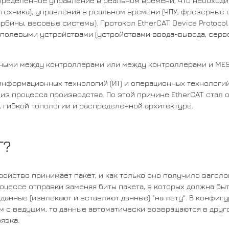
ределенное управление в реальном времени, что необходи
ехника), управления в реальном времени (ЧПУ, фрезерные 
рбины, весовые системы). Протокол EtherCAT Device Protoco
полевыми устройствами (устройствами ввода-вывода, серв
 данными между контроллерами или между контроллерами и ME
информационных технологий (ИТ) и операционных технологий 
из процесса производства. По этой причине EtherCAT стал
 гибкой топологии и распределенной архитектуре.
T?
ойство принимает пакет, и как только оно получило заголово
роцессе отправки заменяя биты пакета, в которых должна б
анные (извлекают и вставляют данные) "на лету". В конфигу
 с ведущим, то данные автоматически возвращаются в друго
язка.