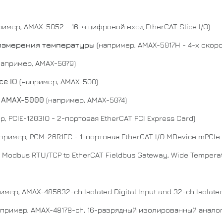
имер, AMAX-5052 - 16-ч цифровой вход EtherCAT Slice I/O)
 измерения температуры
(например, AMAX-5017H - 4-х скоро
например, AMAX-5079)
ce IO
(например, AMAX-500)
O AMAX-5000
(например, AMAX-5074)
р, PCIE-1203IO - 2-портовая EtherCAT PCI Express Card)
пример, PCM-26R1EC - 1-портовая EtherCAT I/O MDevice mPCIe 
 Modbus RTU/TCP to EtherCAT Fieldbus Gateway, Wide Tempera
имер, AMAX-485632-ch Isolated Digital Input and 32-ch Isolated
пример, AMAX-48178-ch, 16-разрядный изолированный анало