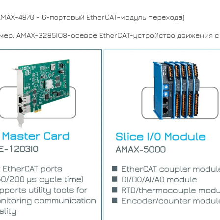
AMAX-4870 - 6-портовый EtherCAT-модуль перехода)
мер, AMAX-3285IO8-осевое EtherCAT-устройство движения с 