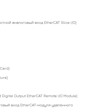
стной аналоговый вход EtherCAT Slice I/O)
Card)
ture)
 Digital Output EtherCAT Remote I/O Module)
говый вход EtherCAT-модуля удаленного