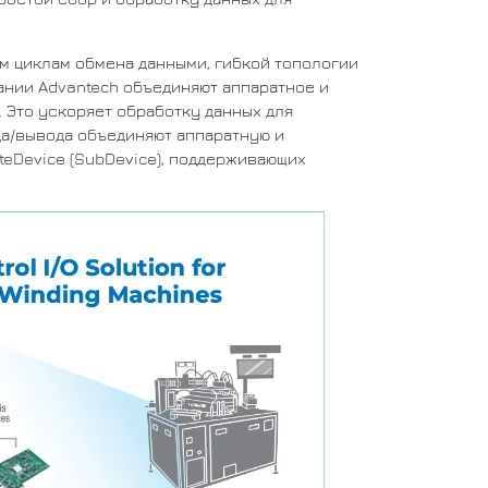
м циклам обмена данными, гибкой топологии
ании Advantech объединяют аппаратное и
 Это ускоряет обработку данных для
а/вывода объединяют аппаратную и
teDevice (SubDevice), поддерживающих