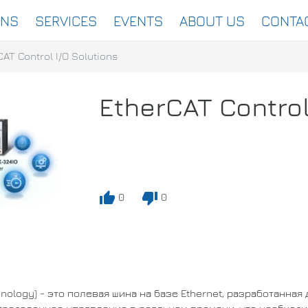
ONS
SERVICES
EVENTS
ABOUT US
CONTA
CAT Control I/O Solutions
EtherCAT Control
thumb_up
thumb_down
0
0
echnology) - это полевая шина на базе Ethernet, разработанн