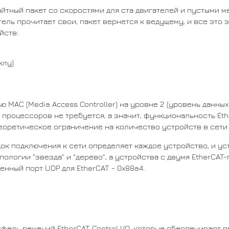
йтный пакет со скоростями для ста двигателей и пустыми ме
тель прочитает свои, пакет вернется к ведущему, и все эт
йств:
клу)
 MAC (Media Access Controller) на уровне 2 (уровень данных
процессоров не требуется, а значит, функциональность Et
Теоретическое ограничение на количество устройств в сети 
ядок подключения к сети определяет каждое устройство, и у
ологии "звезда" и "дерево", а устройства с двумя EtherCAT-
енный порт UDP для EtherCAT - 0x88a4.
фель решений EtherCAT Control I/O, которые обеспечивают п