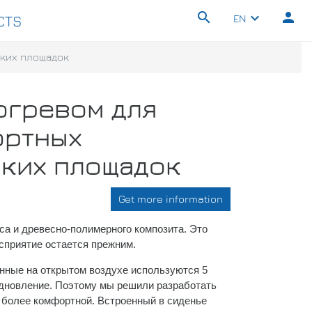
search
person
keyboard_arrow_down
EN
CTS
ских площадок
огревом для
ортных
ских площадок
Get more information
са и древесно-полимерного композита. Это
осприятие остается прежним.
енные на открытом воздухе используются 5
подновление. Поэтому мы решили разработать
е более комфортной. Встроенный в сиденье