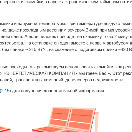
поверхности скамейки в паре с астрономическим таймером оптим
мейки и наружной температуры. При температуре воздуха ниже 
ние, даже прохладным весенним вечером.Зимой при минусовой 
ении снега. А если человек присядет на скамейку то за 2 мину
оятельства. На остановке он один вместе с первым автобусом 
без спинки ~ 210 Вт*ч, на скамейке с подогревом спинки ~420 В
ные расходы, мы рекомендуем использовать скамейки, как рек
мер: «ЭНЕРГЕТИЧЕСКАЯ КОМПАНИЯ - мы греем Вас!». Этот рекл
паний, транспортных компаний, девелоперов недвижимости.
(2:15)
для получения дополнительной информации.