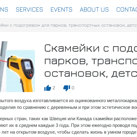
ONS
SERVICES
EVENTS
ABOUT US
CONTA
йки c подогревом для парков, транспортных остановок, дет
Скамейки c под
парков, трансп
остановок, дет
thumb_up
thumb_down
2
0
рытого воздуха изготавливается из оцинкованного металлокарка
изделия по сравнению с деревянным и при этом эстетическое в
ерных стран, таких как Швеция или Канада скамейки располож
няют их в среднем каждые 3 года. При этом ежегодно проводя 
6 лет на открытом воздухе, чтобы сделать жизнь в умном город